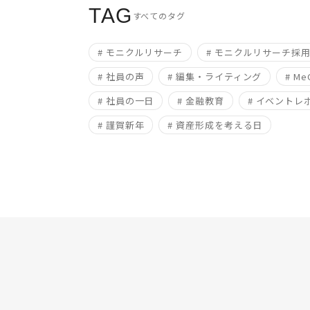
TAG
すべてのタグ
# モニクルリサーチ
# モニクルリサーチ採
# 社員の声
# 編集・ライティング
# Me
# 社員の一日
# 金融教育
# イベントレ
# 謹賀新年
# 資産形成を考える日