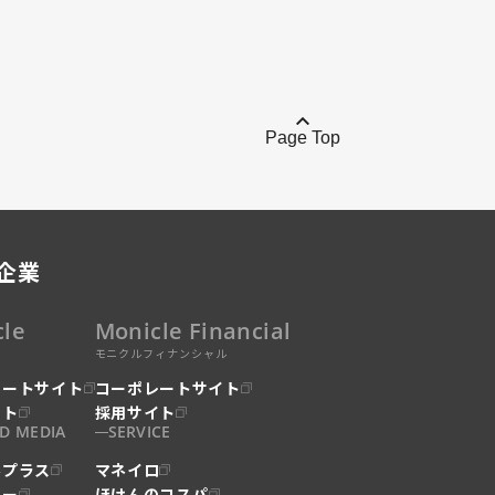
Page Top
企業
cle
Monicle Financial
モニクルフィナンシャル
レートサイト
コーポレートサイト
イト
採用サイト
D MEDIA
SERVICE
ルプラス
マネイロ
ルー
ほけんのコスパ