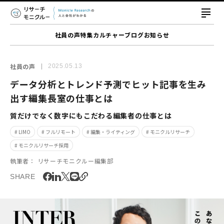
社員の声
特集
カルチャー
ブログ
お知らせ
社員の声
2025.05.13
データ分析とトレンド予測でヒット記事を生み
出す編集長室の仕事とは
質だけでなく数字にもこだわる編集者の仕事とは
# LIMO
# フルリモート
# 編集・ライティング
# モニクルリサーチ
# モニクルリサーチ採用
執筆者：
リサーチモニクルー編集部
SHARE