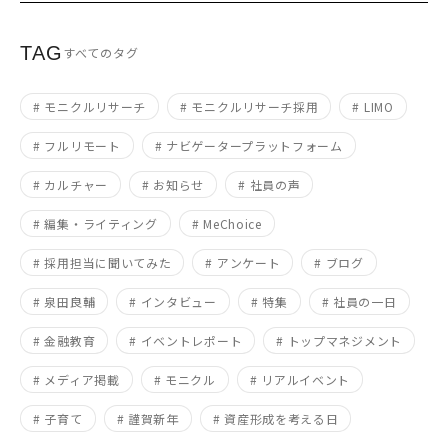
TAG
すべてのタグ
# モニクルリサーチ
# モニクルリサーチ採用
# LIMO
# フルリモート
# ナビゲータープラットフォーム
# カルチャー
# お知らせ
# 社員の声
# 編集・ライティング
# MeChoice
# 採用担当に聞いてみた
# アンケート
# ブログ
# 泉田良輔
# インタビュー
# 特集
# 社員の一日
# 金融教育
# イベントレポート
# トップマネジメント
# メディア掲載
# モニクル
# リアルイベント
# 子育て
# 謹賀新年
# 資産形成を考える日