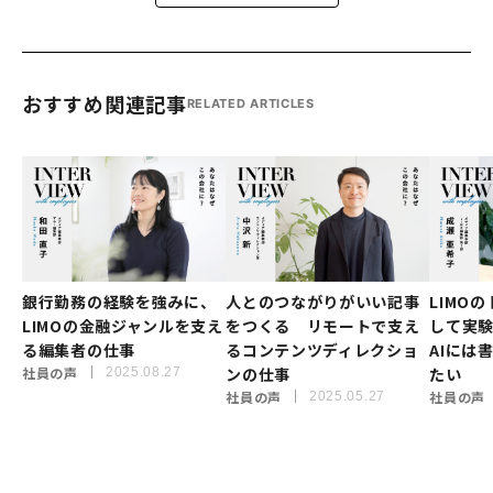
おすすめ関連記事
RELATED ARTICLES
銀行勤務の経験を強みに、
人とのつながりがいい記事
LIMO
LIMOの金融ジャンルを支え
をつくる リモートで支え
して実
る編集者の仕事
るコンテンツディレクショ
AIには
社員の声
ンの仕事
たい
2025.08.27
社員の声
社員の声
2025.05.27