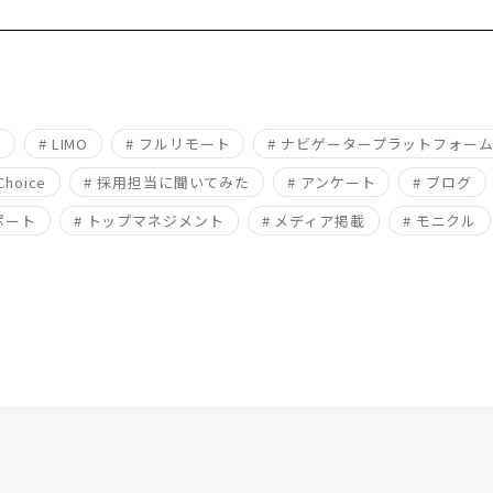
用
# LIMO
# フルリモート
# ナビゲータープラットフォー
Choice
# 採用担当に聞いてみた
# アンケート
# ブログ
ポート
# トップマネジメント
# メディア掲載
# モニクル