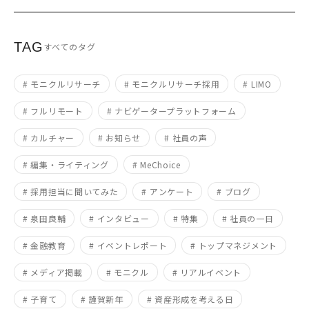
TAG
すべてのタグ
# モニクルリサーチ
# モニクルリサーチ採用
# LIMO
# フルリモート
# ナビゲータープラットフォーム
# カルチャー
# お知らせ
# 社員の声
# 編集・ライティング
# MeChoice
# 採用担当に聞いてみた
# アンケート
# ブログ
# 泉田良輔
# インタビュー
# 特集
# 社員の一日
# 金融教育
# イベントレポート
# トップマネジメント
# メディア掲載
# モニクル
# リアルイベント
# 子育て
# 謹賀新年
# 資産形成を考える日