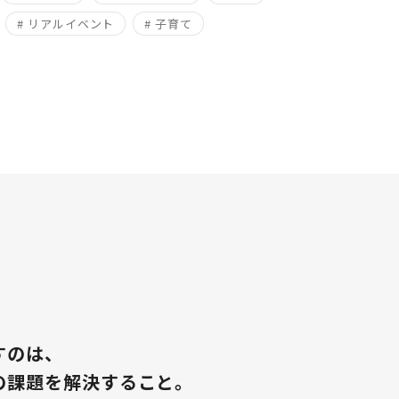
# リアルイベント
# 子育て
すのは、
の課題を解決すること。