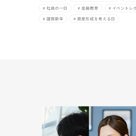
# 社員の一日
# 金融教育
# イベントレ
# 謹賀新年
# 資産形成を考える日