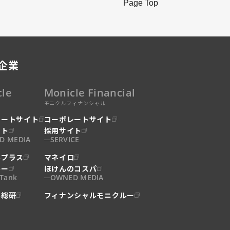
Page Top
企業
cle
Monicle Financial
モニクルフィナンシャル
レートサイト
コーポレートサイト
イト
採用サイト
D MEDIA
SERVICE
ルプラス
マネイロ
ルー
ほけんのコスパ
 Tank
OWNED MEDIA
ル総研
フィナンシャルモニクルー