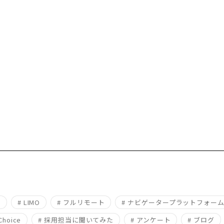
社員の声
2024.06.24
用
# LIMO
# フルリモート
# ナビゲータープラットフォー
Choice
# 採用担当に聞いてみた
# アンケート
# ブログ