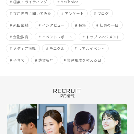
# 編集・ライティング
# MeChoice
# 採用担当に聞いてみた
# アンケート
# ブログ
# 泉田良輔
# インタビュー
# 特集
# 社員の一日
# 金融教育
# イベントレポート
# トップマネジメント
# メディア掲載
# モニクル
# リアルイベント
# 子育て
# 謹賀新年
# 資産形成を考える日
RECRUIT
採用情報